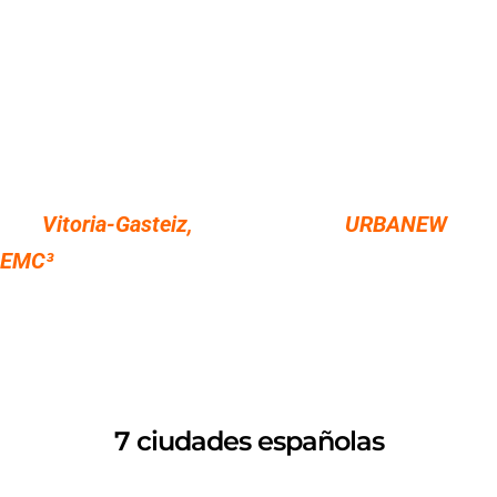
escudo de la innovación financiera: estudia
experiencias previas, reúne aliados clave y co-crea
fórmulas que derriban barreras económicas,
haciendo posible que la descarbonización llegue a
cada hogar y a cada calle.
Así,
Vitoria-Gasteiz
,
en el marco de
URBANEW
EMC³
, no solo lidera: inspira, conecta y demuestra
que la rehabilitación energética puede ser una gran
aventura en la que la inteligencia, la participación y
el coraje colectivo escriben el destino de nuestras
ciudades.
7 ciudades españolas