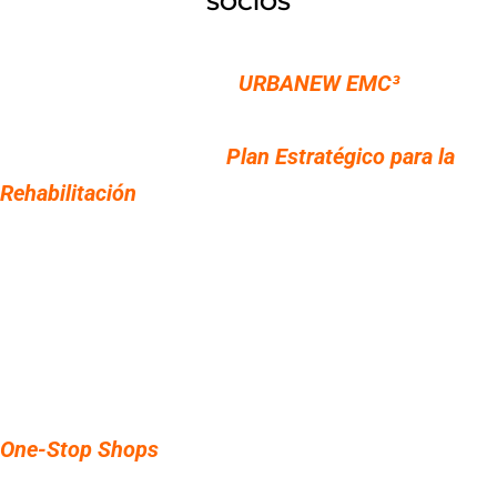
SOCIOS
Vitoria-Gasteiz se alza como la fuerza estratégica y
el motor de liderazgo de
URBANEW EMC³
!
No solo coordina a todas las ciudades implicadas:
marca el rumbo con su
Plan Estratégico para la
Rehabilitación
, el mapa que guiará la
transformación de cada barrio y vivienda hacia un
futuro más limpio y habitable.
Desde el análisis de sus edificios residenciales —
calculando inversiones, desentrañando tipologías y
necesidades— hasta el diseño del despliegue de los
One-Stop Shops
, auténticas bases de operaciones
para orientar a la ciudadanía, la Capital Verde